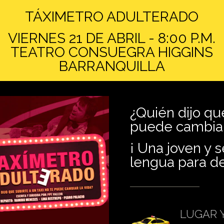
TÁXIMETRO ADULTERADO
VIERNES 21 DE ABRIL - 8:00 P.M.
TEATRO CONSUEGRA HIGGINS
BARRANQUILLA
¿Quién dijo que
puede cambiar 
¡ Una joven y s
lengua para de
LUGAR 