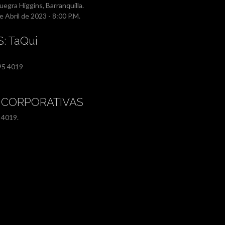
egra Higgins, Barranquilla.
e Abril de 2023 - 8:00 P.M.
: TaQui
695 4019
 CORPORATIVAS
 4019.