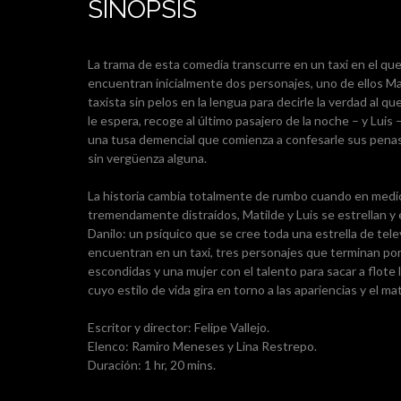
SINÓPSIS
La trama de esta comedia transcurre en un taxi en el qu
encuentran inicialmente dos personajes, uno de ellos Ma
taxista sin pelos en la lengua para decirle la verdad al qu
le espera, recoge al último pasajero de la noche – y Luis
una tusa demencial que comienza a confesarle sus penas
sin vergüenza alguna.
La historia cambia totalmente de rumbo cuando en medio
tremendamente distraídos, Matilde y Luis se estrellan y 
Danilo: un psíquico que se cree toda una estrella de tele
encuentran en un taxi, tres personajes que terminan po
escondidas y una mujer con el talento para sacar a flot
cuyo estilo de vida gira en torno a las apariencias y el ma
Escritor y director: Felipe Vallejo.
Elenco: Ramiro Meneses y Lina Restrepo.
Duración: 1 hr, 20 mins.